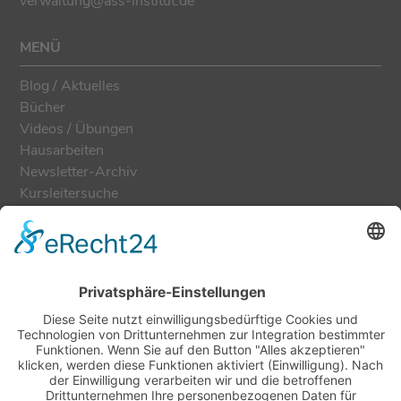
verwaltung@ass-institut.de
MENÜ
Blog / Aktuelles
Bücher
Videos / Übungen
Hausarbeiten
Newsletter-Archiv
Kursleitersuche
Feedback abgeben
Formulare
Teilnahmebedingungen
Zertifizierungen
Kontakt
NEWSLETTER
Für unseren monatlichen Newsletter trage Deine E-Mail-